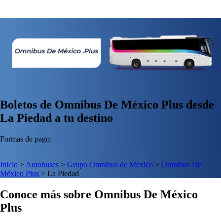
Boletos de Omnibus De México Plus desde
La Piedad a tu destino
Formas de pago:
Inicio
>
Autobuses
>
Grupo Omnibus de Mexico
>
Omnibus De
México Plus
>
La Piedad
Conoce más sobre Omnibus De México
Plus