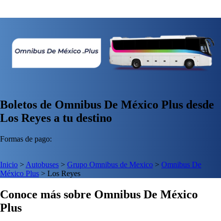
Boletos de Omnibus De México Plus desde
Los Reyes a tu destino
Formas de pago:
Inicio
>
Autobuses
>
Grupo Omnibus de Mexico
>
Omnibus De
México Plus
>
Los Reyes
Conoce más sobre Omnibus De México
Plus