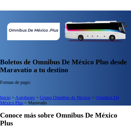
Boletos de Omnibus De México Plus desde
Maravatío a tu destino
Formas de pago:
Inicio
>
Autobuses
>
Grupo Omnibus de Mexico
>
Omnibus De
México Plus
>
Maravatío
Conoce más sobre Omnibus De México
Plus