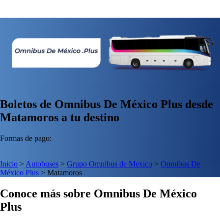
Boletos de Omnibus De México Plus desde
Matamoros a tu destino
Formas de pago:
Inicio
>
Autobuses
>
Grupo Omnibus de Mexico
>
Omnibus De
México Plus
>
Matamoros
Conoce más sobre Omnibus De México
Plus