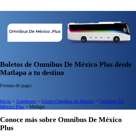
Boletos de Omnibus De México Plus desde
Matlapa a tu destino
Formas de pago:
Inicio
>
Autobuses
>
Grupo Omnibus de Mexico
>
Omnibus De
México Plus
>
Matlapa
Conoce más sobre Omnibus De México
Plus