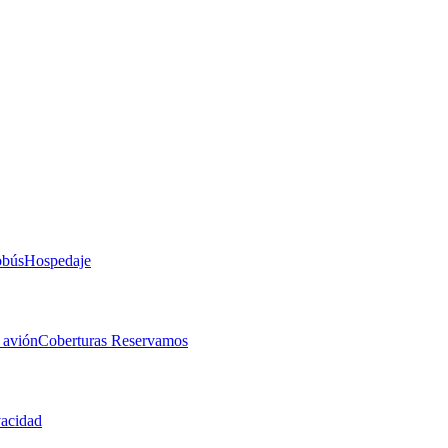
obús
Hospedaje
 avión
Coberturas Reservamos
vacidad