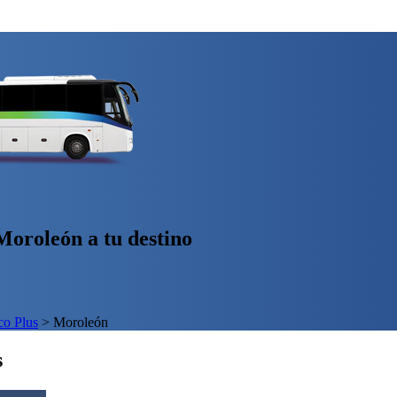
oroleón a tu destino
o Plus
>
Moroleón
s