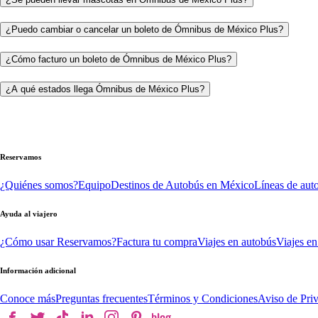
¿Puedo cambiar o cancelar un boleto de Ómnibus de México Plus?
¿Cómo facturo un boleto de Ómnibus de México Plus?
¿A qué estados llega Ómnibus de México Plus?
Reservamos
¿Quiénes somos?
Equipo
Destinos de Autobús en México
Líneas de aut
Ayuda al viajero
¿Cómo usar Reservamos?
Factura tu compra
Viajes en autobús
Viajes en
Información adicional
Conoce más
Preguntas frecuentes
Términos y Condiciones
Aviso de Pri