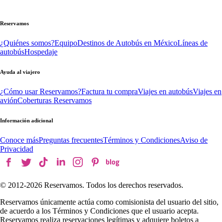
Reservamos
¿Quiénes somos?
Equipo
Destinos de Autobús en México
Líneas de
autobús
Hospedaje
Ayuda al viajero
¿Cómo usar Reservamos?
Factura tu compra
Viajes en autobús
Viajes en
avión
Coberturas Reservamos
Información adicional
Conoce más
Preguntas frecuentes
Términos y Condiciones
Aviso de
Privacidad
© 2012-
2026
Reservamos. Todos los derechos reservados.
Reservamos únicamente actúa como comisionista del usuario del sitio,
de acuerdo a los Términos y Condiciones que el usuario acepta.
Reservamos realiza reservaciones legítimas y adquiere boletos a