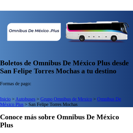
Boletos de Omnibus De México Plus desde
San Felipe Torres Mochas a tu destino
Formas de pago:
Inicio
>
Autobuses
>
Grupo Omnibus de Mexico
>
Omnibus De
México Plus
>
San Felipe Torres Mochas
Conoce más sobre Omnibus De México
Plus