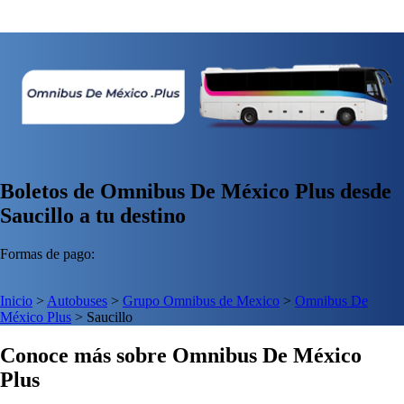
Boletos de Omnibus De México Plus desde
Saucillo a tu destino
Formas de pago:
Inicio
>
Autobuses
>
Grupo Omnibus de Mexico
>
Omnibus De
México Plus
>
Saucillo
Conoce más sobre Omnibus De México
Plus