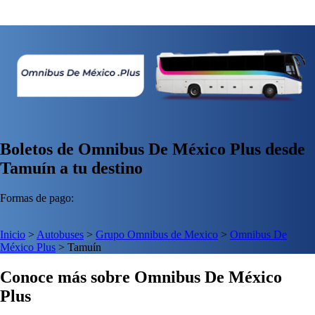
Boletos de Omnibus De México Plus desde
Tamuín a tu destino
Formas de pago:
Inicio
>
Autobuses
>
Grupo Omnibus de Mexico
>
Omnibus De
México Plus
>
Tamuín
Conoce más sobre Omnibus De México
Plus