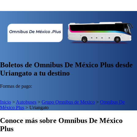
Boletos de Omnibus De México Plus desde
Uriangato a tu destino
Formas de pago:
Inicio
>
Autobuses
>
Grupo Omnibus de Mexico
>
Omnibus De
México Plus
>
Uriangato
Conoce más sobre Omnibus De México
Plus