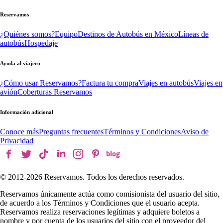
Reservamos
¿Quiénes somos?
Equipo
Destinos de Autobús en México
Líneas de
autobús
Hospedaje
Ayuda al viajero
¿Cómo usar Reservamos?
Factura tu compra
Viajes en autobús
Viajes en
avión
Coberturas Reservamos
Información adicional
Conoce más
Preguntas frecuentes
Términos y Condiciones
Aviso de
Privacidad
© 2012-
2026
Reservamos. Todos los derechos reservados.
Reservamos únicamente actúa como comisionista del usuario del sitio,
de acuerdo a los Términos y Condiciones que el usuario acepta.
Reservamos realiza reservaciones legítimas y adquiere boletos a
nombre y por cuenta de los usuarios del sitio con el proveedor del