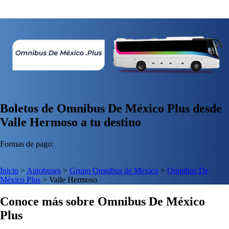
Boletos de Omnibus De México Plus desde
Valle Hermoso a tu destino
Formas de pago:
Inicio
>
Autobuses
>
Grupo Omnibus de Mexico
>
Omnibus De
México Plus
>
Valle Hermoso
Conoce más sobre Omnibus De México
Plus