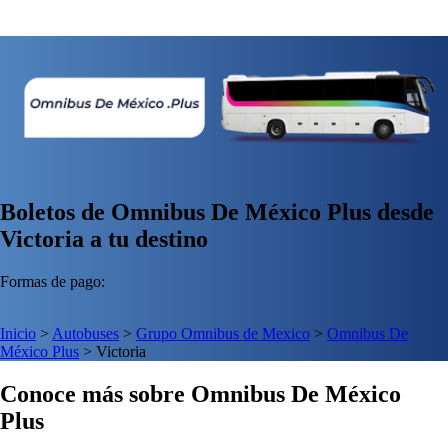
Boletos de Omnibus De México Plus desde
Victoria a tu destino
Formas de pago:
Inicio
>
Autobuses
>
Grupo Omnibus de Mexico
>
Omnibus De
México Plus
>
Victoria
Conoce más sobre Omnibus De México
Plus