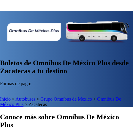
Boletos de Omnibus De México Plus desde
Zacatecas a tu destino
Formas de pago:
Inicio
>
Autobuses
>
Grupo Omnibus de Mexico
>
Omnibus De
México Plus
>
Zacatecas
Conoce más sobre Omnibus De México
Plus