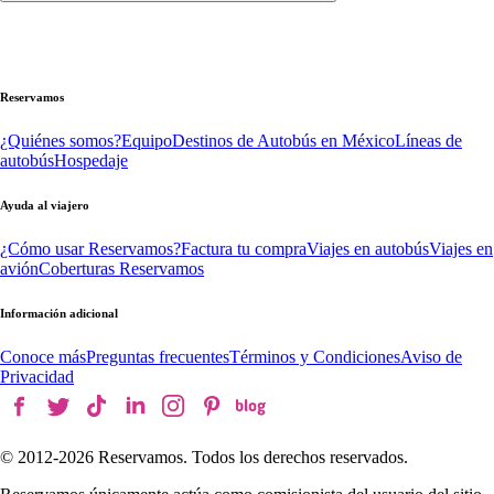
Reservamos
¿Quiénes somos?
Equipo
Destinos de Autobús en México
Líneas de
autobús
Hospedaje
Ayuda al viajero
¿Cómo usar Reservamos?
Factura tu compra
Viajes en autobús
Viajes en
avión
Coberturas Reservamos
Información adicional
Conoce más
Preguntas frecuentes
Términos y Condiciones
Aviso de
Privacidad
© 2012-
2026
Reservamos. Todos los derechos reservados.