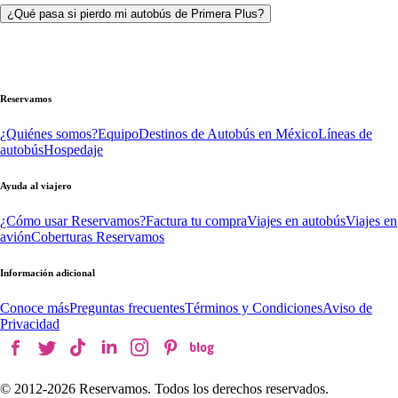
¿Qué pasa si pierdo mi autobús de Primera Plus?
Reservamos
¿Quiénes somos?
Equipo
Destinos de Autobús en México
Líneas de
autobús
Hospedaje
Ayuda al viajero
¿Cómo usar Reservamos?
Factura tu compra
Viajes en autobús
Viajes en
avión
Coberturas Reservamos
Información adicional
Conoce más
Preguntas frecuentes
Términos y Condiciones
Aviso de
Privacidad
© 2012-
2026
Reservamos. Todos los derechos reservados.