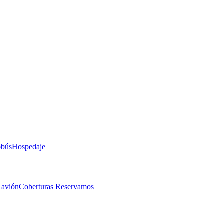
obús
Hospedaje
 avión
Coberturas Reservamos