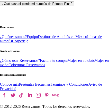
¿Qué pasa si pierdo mi autobús de Primera Plus?
Reservamos
¿Quiénes somos?
Equipo
Destinos de Autobús en México
Líneas de
autobús
Hospedaje
Ayuda al viajero
¿Cómo usar Reservamos?
Factura tu compra
Viajes en autobús
Viajes en
avión
Coberturas Reservamos
Información adicional
Conoce más
Preguntas frecuentes
Términos y Condiciones
Aviso de
Privacidad
© 2012-
2026
Reservamos. Todos los derechos reservados.