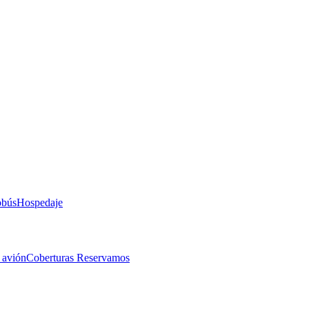
obús
Hospedaje
 avión
Coberturas Reservamos