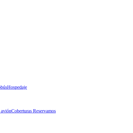
obús
Hospedaje
 avión
Coberturas Reservamos