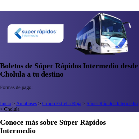
Boletos de Súper Rápidos Intermedio desde
Cholula a tu destino
Formas de pago:
Inicio
>
Autobuses
>
Grupo Estrella Roja
>
Súper Rápidos Intermedio
>
Cholula
Conoce más sobre Súper Rápidos
Intermedio