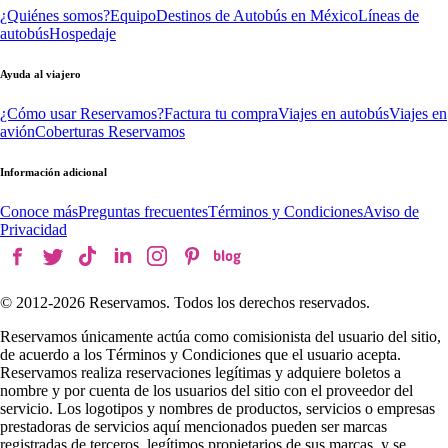
¿Quiénes somos?
Equipo
Destinos de Autobús en México
Líneas de
autobús
Hospedaje
Ayuda al viajero
¿Cómo usar Reservamos?
Factura tu compra
Viajes en autobús
Viajes en
avión
Coberturas Reservamos
Información adicional
Conoce más
Preguntas frecuentes
Términos y Condiciones
Aviso de
Privacidad
© 2012-
2026
Reservamos. Todos los derechos reservados.
Reservamos únicamente actúa como comisionista del usuario del sitio,
de acuerdo a los Términos y Condiciones que el usuario acepta.
Reservamos realiza reservaciones legítimas y adquiere boletos a
nombre y por cuenta de los usuarios del sitio con el proveedor del
servicio. Los logotipos y nombres de productos, servicios o empresas
prestadoras de servicios aquí mencionados pueden ser marcas
registradas de terceros, legítimos propietarios de sus marcas, y se