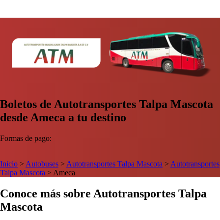
Boletos de Autotransportes Talpa Mascota
desde Ameca a tu destino
Formas de pago:
Inicio
>
Autobuses
>
Autotransportes Talpa Mascota
>
Autotransportes
Talpa Mascota
>
Ameca
Conoce más sobre Autotransportes Talpa
Mascota