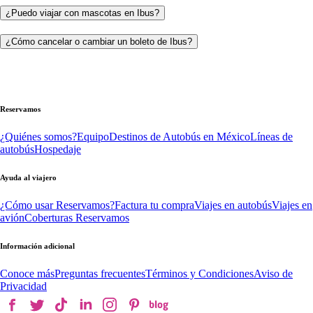
¿Puedo viajar con mascotas en Ibus?
¿Cómo cancelar o cambiar un boleto de Ibus?
Reservamos
¿Quiénes somos?
Equipo
Destinos de Autobús en México
Líneas de
autobús
Hospedaje
Ayuda al viajero
¿Cómo usar Reservamos?
Factura tu compra
Viajes en autobús
Viajes en
avión
Coberturas Reservamos
Información adicional
Conoce más
Preguntas frecuentes
Términos y Condiciones
Aviso de
Privacidad