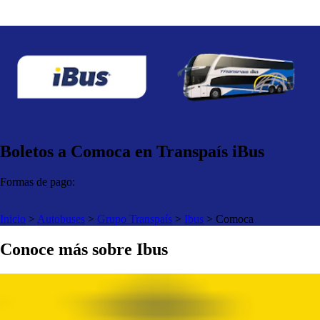
Boletos a Comoca en Transpaís iBus
Formas de pago:
Inicio
>
Autobuses
>
Grupo Transpaís
>
Ibus
>
Comoca
Conoce más sobre Ibus