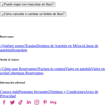
¿Puedo viajar con mascotas en Ibus?
¿Cómo cancelar o cambiar un boleto de Ibus?
Reservamos
¿Quiénes somos?
Equipo
Destinos de Autobús en México
Líneas de
autobús
Hospedaje
Ayuda al viajero
¿Cómo usar Reservamos?
Factura tu compra
Viajes en autobús
Viajes en
avión
Coberturas Reservamos
Información adicional
Conoce más
Preguntas frecuentes
Términos y Condiciones
Aviso de
Privacidad