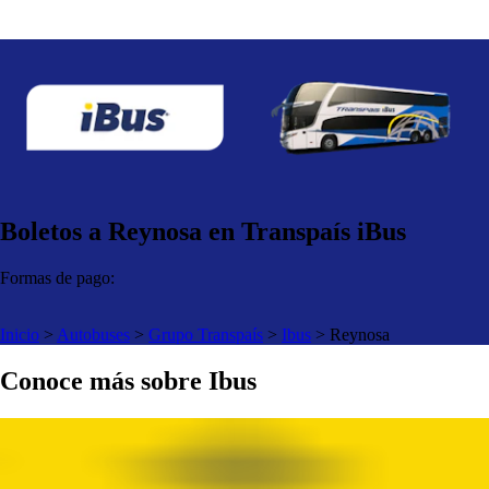
Boletos a Reynosa en Transpaís iBus
Formas de pago:
Inicio
>
Autobuses
>
Grupo Transpaís
>
Ibus
>
Reynosa
Conoce más sobre Ibus