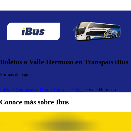
Boletos a Valle Hermoso en Transpaís iBus
Formas de pago:
Inicio
>
Autobuses
>
Grupo Transpaís
>
Ibus
>
Valle Hermoso
Conoce más sobre Ibus