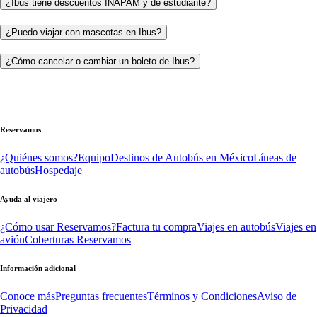
¿Ibus tiene descuentos INAPAM y de estudiante?
¿Puedo viajar con mascotas en Ibus?
¿Cómo cancelar o cambiar un boleto de Ibus?
Reservamos
¿Quiénes somos?
Equipo
Destinos de Autobús en México
Líneas de
autobús
Hospedaje
Ayuda al viajero
¿Cómo usar Reservamos?
Factura tu compra
Viajes en autobús
Viajes en
avión
Coberturas Reservamos
Información adicional
Conoce más
Preguntas frecuentes
Términos y Condiciones
Aviso de
Privacidad