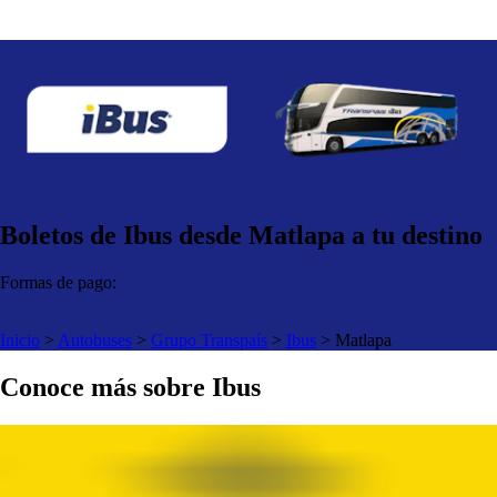
Boletos de Ibus desde Matlapa a tu destino
Formas de pago:
Inicio
>
Autobuses
>
Grupo Transpaís
>
Ibus
>
Matlapa
Conoce más sobre Ibus