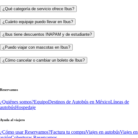
¿Qué categoría de servicio ofrece Ibus?
¿Cuánto equipaje puedo llevar en Ibus?
¿Ibus tiene descuentos INAPAM y de estudiante?
¿Puedo viajar con mascotas en Ibus?
¿Cómo cancelar o cambiar un boleto de Ibus?
Reservamos
¿Quiénes somos?
Equipo
Destinos de Autobús en México
Líneas de
autobús
Hospedaje
Ayuda al viajero
¿Cómo usar Reservamos?
Factura tu compra
Viajes en autobús
Viajes en
avión
Coberturas Reservamos