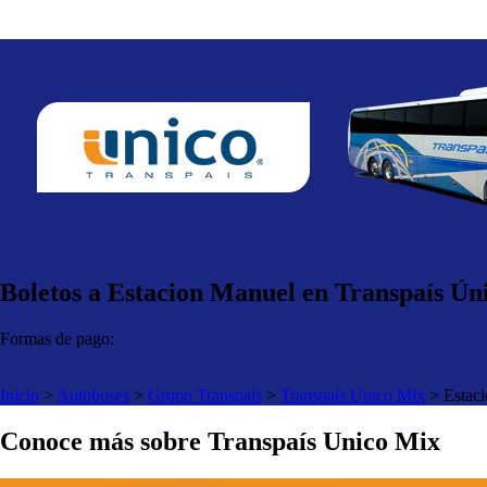
Boletos a Estacion Manuel en Transpaís Ún
Formas de pago:
Inicio
>
Autobuses
>
Grupo Transpaís
>
Transpaís Unico Mix
>
Estac
Conoce más sobre Transpaís Unico Mix