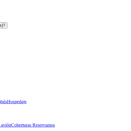
s)?
obús
Hospedaje
 avión
Coberturas Reservamos