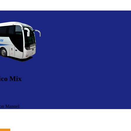
ico Mix
ion Manuel