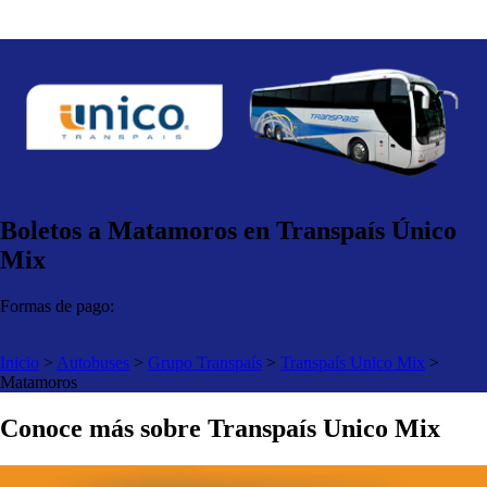
Boletos a Matamoros en Transpaís Único
Mix
Formas de pago:
Inicio
>
Autobuses
>
Grupo Transpaís
>
Transpaís Unico Mix
>
Matamoros
Conoce más sobre Transpaís Unico Mix