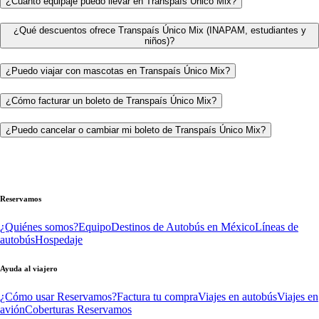
¿Cuánto equipaje puedo llevar en Transpaís Único Mix?
¿Qué descuentos ofrece Transpaís Único Mix (INAPAM, estudiantes y
niños)?
¿Puedo viajar con mascotas en Transpaís Único Mix?
¿Cómo facturar un boleto de Transpaís Único Mix?
¿Puedo cancelar o cambiar mi boleto de Transpaís Único Mix?
Reservamos
¿Quiénes somos?
Equipo
Destinos de Autobús en México
Líneas de
autobús
Hospedaje
Ayuda al viajero
¿Cómo usar Reservamos?
Factura tu compra
Viajes en autobús
Viajes en
avión
Coberturas Reservamos