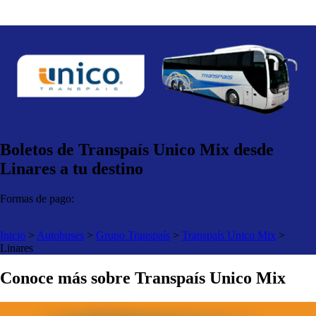
Boletos de Transpaís Unico Mix desde
Linares a tu destino
Formas de pago:
Inicio
>
Autobuses
>
Grupo Transpaís
>
Transpaís Unico Mix
>
Linares
Conoce más sobre Transpaís Unico Mix