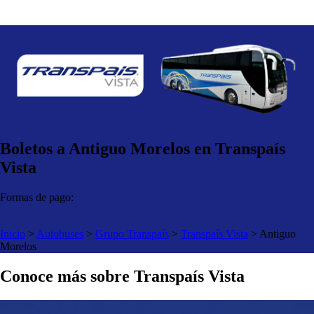
Boletos a Antiguo Morelos en Transpaís
Vista
Formas de pago:
Inicio
>
Autobuses
>
Grupo Transpaís
>
Transpaís Vista
>
Antiguo
Morelos
Conoce más sobre Transpaís Vista