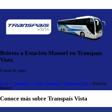
Boletos a Estacion Manuel en Transpaís
Vista
Formas de pago:
Inicio
>
Autobuses
>
Grupo Transpaís
>
Transpaís Vista
>
Estacion
Manuel
Conoce más sobre Transpaís Vista