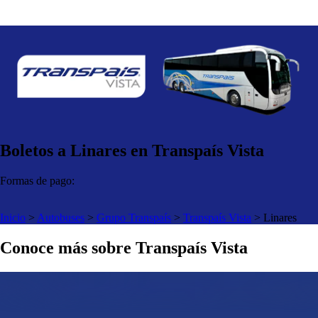
Boletos a Linares en Transpaís Vista
Formas de pago:
Inicio
>
Autobuses
>
Grupo Transpaís
>
Transpaís Vista
>
Linares
Conoce más sobre Transpaís Vista