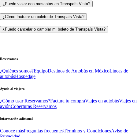
¿Puedo viajar con mascotas en Transpaís Vista?
¿Cómo facturar un boleto de Transpaís Vista?
¿Puedo cancelar o cambiar mi boleto de Transpaís Vista?
Reservamos
¿Quiénes somos?
Equipo
Destinos de Autobús en México
Líneas de
autobús
Hospedaje
Ayuda al viajero
¿Cómo usar Reservamos?
Factura tu compra
Viajes en autobús
Viajes en
avión
Coberturas Reservamos
Información adicional
Conoce más
Preguntas frecuentes
Términos y Condiciones
Aviso de
Privacidad