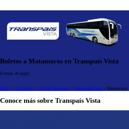
Boletos a Matamoros en Transpaís Vista
Formas de pago:
Inicio
>
Autobuses
>
Grupo Transpaís
>
Transpaís Vista
>
Matamoros
Conoce más sobre Transpaís Vista