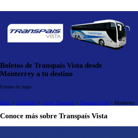
Boletos de Transpaís Vista desde
Monterrey a tu destino
Formas de pago:
Inicio
>
Autobuses
>
Grupo Transpaís
>
Transpaís Vista
>
Monterrey
Conoce más sobre Transpaís Vista