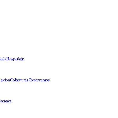
obús
Hospedaje
 avión
Coberturas Reservamos
vacidad