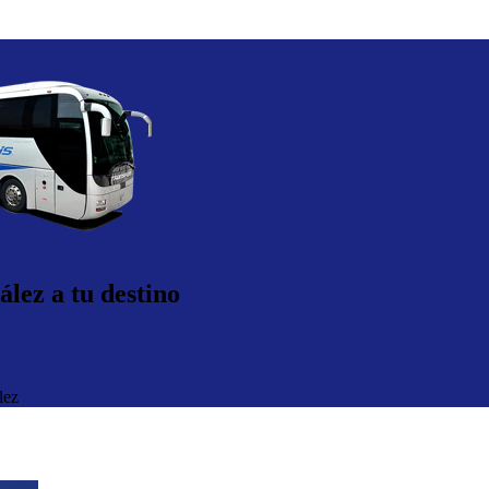
ález a tu destino
lez