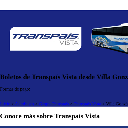
Boletos de Transpaís Vista desde Villa Gonz
Formas de pago:
Inicio
>
Autobuses
>
Grupo Transpaís
>
Transpaís Vista
>
Villa Gonzá
Conoce más sobre Transpaís Vista