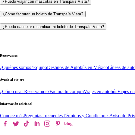
¿Puedo viajar con mascotas en Transpaís Vista?
¿Cómo facturar un boleto de Transpaís Vista?
¿Puedo cancelar o cambiar mi boleto de Transpaís Vista?
Reservamos
¿Quiénes somos?
Equipo
Destinos de Autobús en México
Líneas de aut
Ayuda al viajero
¿Cómo usar Reservamos?
Factura tu compra
Viajes en autobús
Viajes en
Información adicional
Conoce más
Preguntas frecuentes
Términos y Condiciones
Aviso de Pri