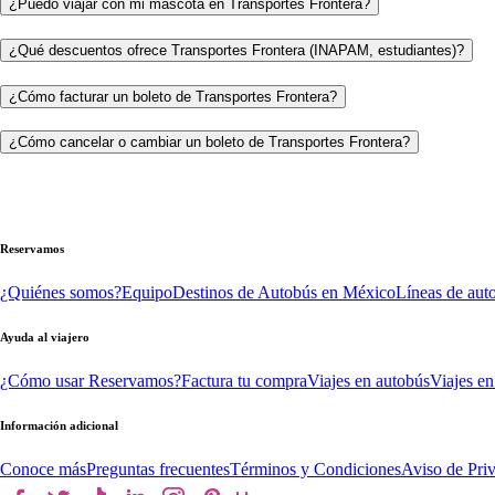
¿Puedo viajar con mi mascota en Transportes Frontera?
¿Qué descuentos ofrece Transportes Frontera (INAPAM, estudiantes)?
¿Cómo facturar un boleto de Transportes Frontera?
¿Cómo cancelar o cambiar un boleto de Transportes Frontera?
Reservamos
¿Quiénes somos?
Equipo
Destinos de Autobús en México
Líneas de aut
Ayuda al viajero
¿Cómo usar Reservamos?
Factura tu compra
Viajes en autobús
Viajes en
Información adicional
Conoce más
Preguntas frecuentes
Términos y Condiciones
Aviso de Pri