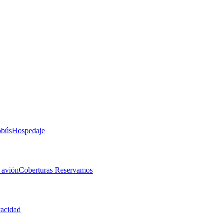
obús
Hospedaje
 avión
Coberturas Reservamos
vacidad