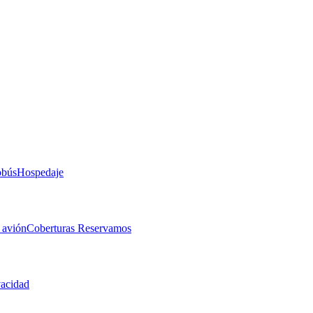
obús
Hospedaje
 avión
Coberturas Reservamos
vacidad