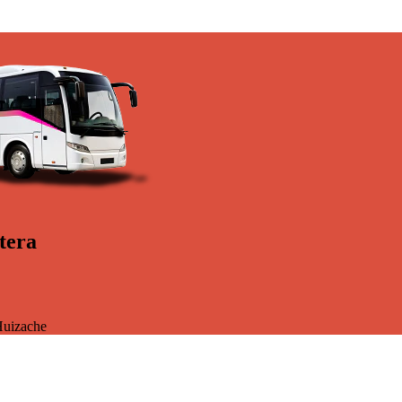
tera
uizache