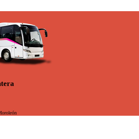
ntera
oroleón