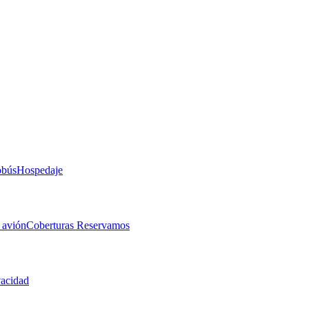
obús
Hospedaje
 avión
Coberturas Reservamos
vacidad