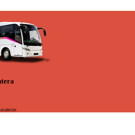
ntera
acatecas