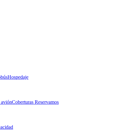
obús
Hospedaje
 avión
Coberturas Reservamos
vacidad