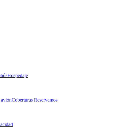
obús
Hospedaje
 avión
Coberturas Reservamos
vacidad