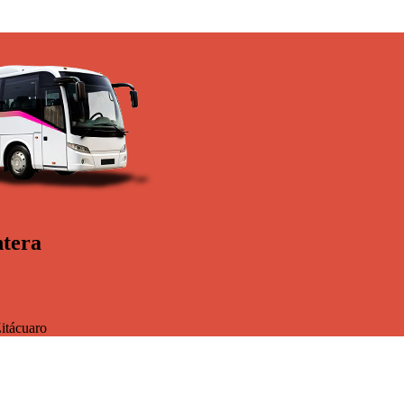
ntera
itácuaro