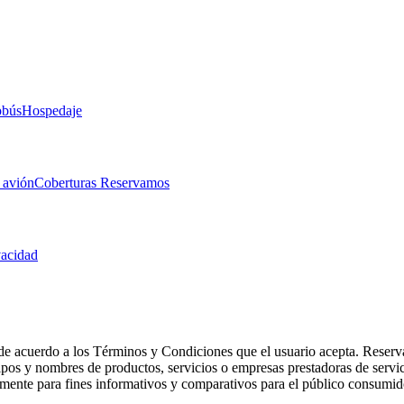
obús
Hospedaje
 avión
Coberturas Reservamos
vacidad
de acuerdo a los Términos y Condiciones que el usuario acepta. Reserva
otipos y nombres de productos, servicios o empresas prestadoras de serv
camente para fines informativos y comparativos para el público consumid