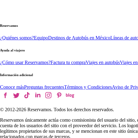
Reservamos
¿Quiénes somos?
Equipo
Destinos de Autobús en México
Líneas de aut
Ayuda al viajero
¿Cómo usar Reservamos?
Factura tu compra
Viajes en autobús
Viajes en
Información adicional
Conoce más
Preguntas frecuentes
Términos y Condiciones
Aviso de Pri
© 2012-
2026
Reservamos. Todos los derechos reservados.
Reservamos únicamente actúa como comisionista del usuario del sitio, 
cuenta de los usuarios del sitio con el proveedor del servicio. Los log
legítimos propietarios de sus marcas, y se mencionan en este sitio úni
relacionados con marcas de terceros.