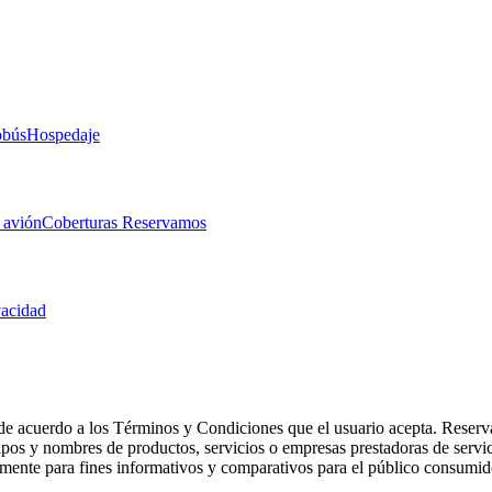
obús
Hospedaje
 avión
Coberturas Reservamos
vacidad
de acuerdo a los Términos y Condiciones que el usuario acepta. Reserva
otipos y nombres de productos, servicios o empresas prestadoras de serv
camente para fines informativos y comparativos para el público consumid