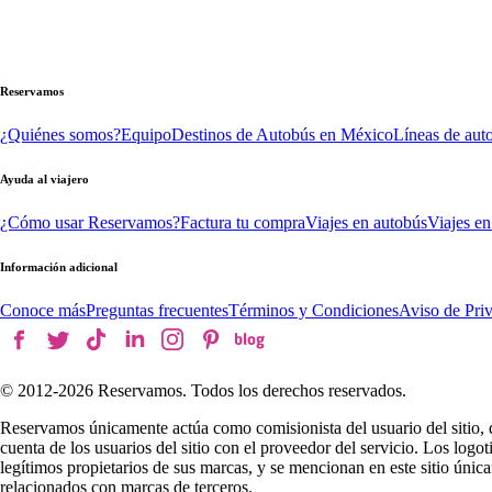
Reservamos
¿Quiénes somos?
Equipo
Destinos de Autobús en México
Líneas de aut
Ayuda al viajero
¿Cómo usar Reservamos?
Factura tu compra
Viajes en autobús
Viajes en
Información adicional
Conoce más
Preguntas frecuentes
Términos y Condiciones
Aviso de Pri
© 2012-
2026
Reservamos. Todos los derechos reservados.
Reservamos únicamente actúa como comisionista del usuario del sitio, 
cuenta de los usuarios del sitio con el proveedor del servicio. Los log
legítimos propietarios de sus marcas, y se mencionan en este sitio úni
relacionados con marcas de terceros.