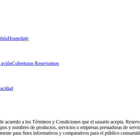
obús
Hospedaje
 avión
Coberturas Reservamos
vacidad
de acuerdo a los Términos y Condiciones que el usuario acepta. Reserva
otipos y nombres de productos, servicios o empresas prestadoras de serv
camente para fines informativos y comparativos para el público consumid