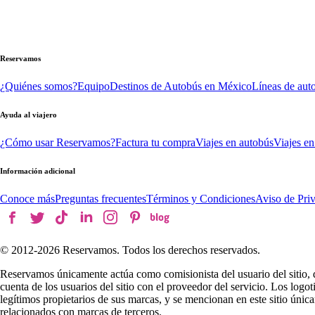
Reservamos
¿Quiénes somos?
Equipo
Destinos de Autobús en México
Líneas de aut
Ayuda al viajero
¿Cómo usar Reservamos?
Factura tu compra
Viajes en autobús
Viajes en
Información adicional
Conoce más
Preguntas frecuentes
Términos y Condiciones
Aviso de Pri
© 2012-
2026
Reservamos. Todos los derechos reservados.
Reservamos únicamente actúa como comisionista del usuario del sitio, 
cuenta de los usuarios del sitio con el proveedor del servicio. Los log
legítimos propietarios de sus marcas, y se mencionan en este sitio úni
relacionados con marcas de terceros.