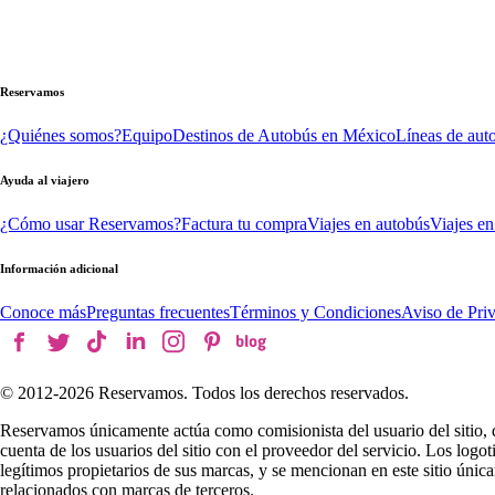
Reservamos
¿Quiénes somos?
Equipo
Destinos de Autobús en México
Líneas de aut
Ayuda al viajero
¿Cómo usar Reservamos?
Factura tu compra
Viajes en autobús
Viajes en
Información adicional
Conoce más
Preguntas frecuentes
Términos y Condiciones
Aviso de Pri
© 2012-
2026
Reservamos. Todos los derechos reservados.
Reservamos únicamente actúa como comisionista del usuario del sitio, 
cuenta de los usuarios del sitio con el proveedor del servicio. Los log
legítimos propietarios de sus marcas, y se mencionan en este sitio úni
relacionados con marcas de terceros.