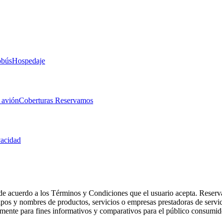
obús
Hospedaje
 avión
Coberturas Reservamos
vacidad
de acuerdo a los Términos y Condiciones que el usuario acepta. Reserva
otipos y nombres de productos, servicios o empresas prestadoras de serv
camente para fines informativos y comparativos para el público consumid