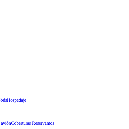
obús
Hospedaje
 avión
Coberturas Reservamos