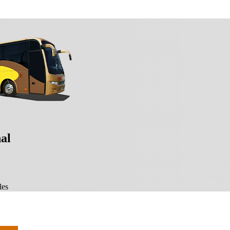
nal
les