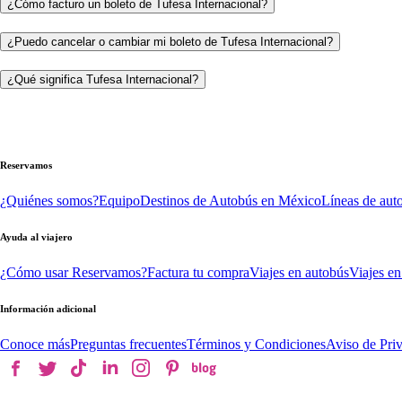
¿Cómo facturo un boleto de Tufesa Internacional?
¿Puedo cancelar o cambiar mi boleto de Tufesa Internacional?
¿Qué significa Tufesa Internacional?
Reservamos
¿Quiénes somos?
Equipo
Destinos de Autobús en México
Líneas de aut
Ayuda al viajero
¿Cómo usar Reservamos?
Factura tu compra
Viajes en autobús
Viajes en
Información adicional
Conoce más
Preguntas frecuentes
Términos y Condiciones
Aviso de Pri