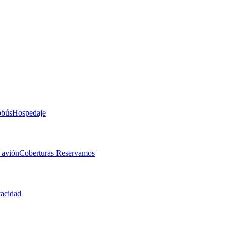
obús
Hospedaje
 avión
Coberturas Reservamos
vacidad