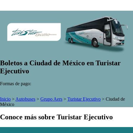
Boletos a Ciudad de México en Turistar
Ejecutivo
Formas de pago:
Inicio
>
Autobuses
>
Grupo Aers
>
Turistar Ejecutivo
>
Ciudad de
México
Conoce más sobre Turistar Ejecutivo