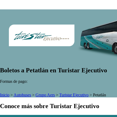
Boletos a Petatlán en Turistar Ejecutivo
Formas de pago:
Inicio
>
Autobuses
>
Grupo Aers
>
Turistar Ejecutivo
>
Petatlán
Conoce más sobre Turistar Ejecutivo