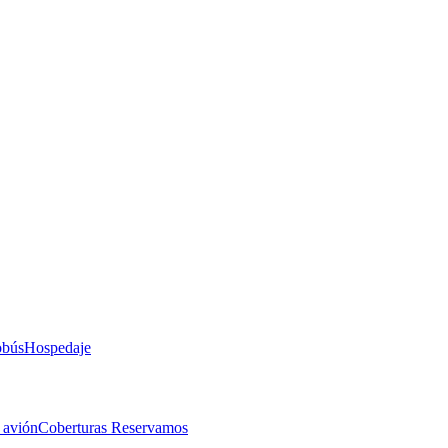
obús
Hospedaje
 avión
Coberturas Reservamos