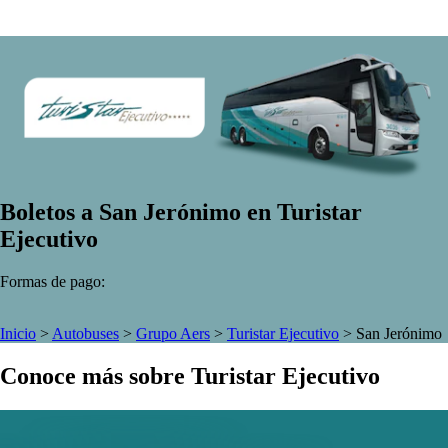
Boletos a San Jerónimo en Turistar
Ejecutivo
Formas de pago:
Inicio
>
Autobuses
>
Grupo Aers
>
Turistar Ejecutivo
>
San Jerónimo
Conoce más sobre Turistar Ejecutivo