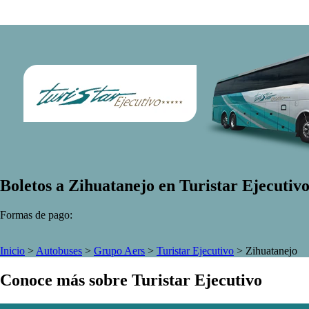
Boletos a Zihuatanejo en Turistar Ejecutiv
Formas de pago:
Inicio
>
Autobuses
>
Grupo Aers
>
Turistar Ejecutivo
>
Zihuatanejo
Conoce más sobre Turistar Ejecutivo