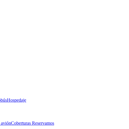
obús
Hospedaje
 avión
Coberturas Reservamos