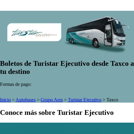
Boletos de Turistar Ejecutivo desde Taxco a
tu destino
Formas de pago:
Inicio
>
Autobuses
>
Grupo Aers
>
Turistar Ejecutivo
>
Taxco
Conoce más sobre Turistar Ejecutivo